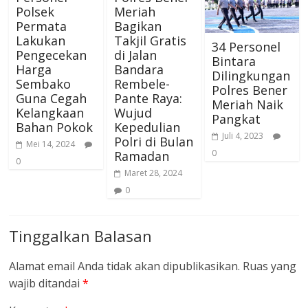
Polsek
Meriah
Permata
Bagikan
Lakukan
Takjil Gratis
34 Personel
Pengecekan
di Jalan
Bintara
Harga
Bandara
Dilingkungan
Sembako
Rembele-
Polres Bener
Guna Cegah
Pante Raya:
Meriah Naik
Kelangkaan
Wujud
Pangkat
Bahan Pokok
Kepedulian
Juli 4, 2023
Polri di Bulan
Mei 14, 2024
0
Ramadan
0
Maret 28, 2024
0
Tinggalkan Balasan
Alamat email Anda tidak akan dipublikasikan.
Ruas yang
wajib ditandai
*