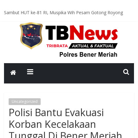
Sambut HUT ke-81 RI, Muspika Wih Pesam Gotong Royong
Bersihkan Lapangan Pante Raya
Optimal dan Humanis, Ditsamapta Polda Aceh Supervisi
Kesiapsiagaan Dalmas Polres Bener Meriah
Polsek Bandar Gelar Patroli Rutin, Sampaikan Pesan Kamtibmas
kepada Warga
Polsek Pintu Rime Gayo Pantau Kondisi Warga di Hunian
Sementara
Bhabinkamtibmas Polsek Permata Sambangi Warga, Sampaikan
Pesan Kamtibmas
Uncategorized
Polisi Bantu Evakuasi
Korban Kecelakaan
Tunggal Di Bener Meriah