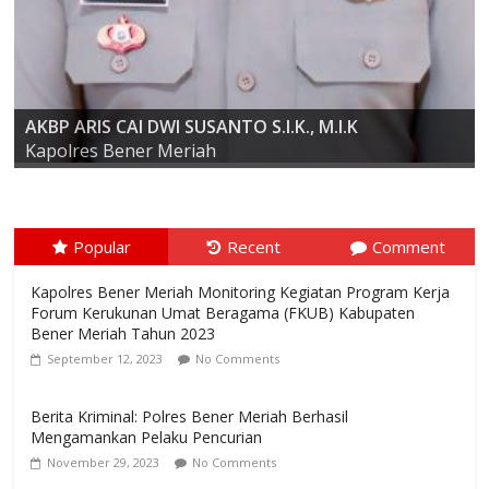
AKBP ARIS CAI DWI SUSANTO S.I.K., M.I.K
Kompol Dr. SYABIRIN, S.H., M.SI
Kapolres Bener Meriah
Popular
Recent
Comment
Kapolres Bener Meriah Monitoring Kegiatan Program Kerja
Forum Kerukunan Umat Beragama (FKUB) Kabupaten
Bener Meriah Tahun 2023
September 12, 2023
No Comments
Berita Kriminal: Polres Bener Meriah Berhasil
Mengamankan Pelaku Pencurian
November 29, 2023
No Comments