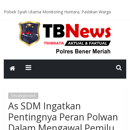
Satlantas Polres Bener Meriah Hadir di Titik Rawan, Wujudkan
Lalu Lintas Aman dan Lancar bagi Masyarakat
Polsek Syiah Utama Monitoring Huntara, Pastikan Warga
Terdampak Bencana Tempati Hunian yang Layak
Polsek Pintu Rime Gayo Pantau Akses Jalan dan Jembatan
Pascabanjir, Arus Lalu Lintas Diberlakukan Buka Tutup
Polsubsektor Gajah Putih Data Lahan Produktif dan Tanam
Jagung, Dukung Ketahanan Pangan Nasional
Polres Bener Meriah Ikuti Binrohtal Virtual, Perkuat Integritas
dan Spirit Pengabdian Personel
Uncategorized
As SDM Ingatkan
Pentingnya Peran Polwan
Dalam Mengawal Pemilu