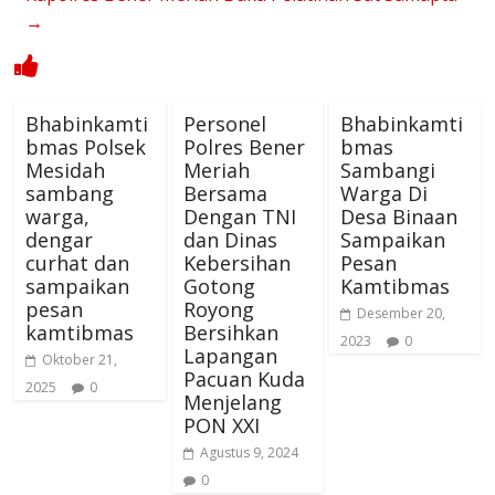
→
Bhabinkamti
Personel
Bhabinkamti
bmas Polsek
Polres Bener
bmas
Mesidah
Meriah
Sambangi
sambang
Bersama
Warga Di
warga,
Dengan TNI
Desa Binaan
dengar
dan Dinas
Sampaikan
curhat dan
Kebersihan
Pesan
sampaikan
Gotong
Kamtibmas
pesan
Royong
Desember 20,
kamtibmas
Bersihkan
2023
0
Lapangan
Oktober 21,
Pacuan Kuda
2025
0
Menjelang
PON XXI
Agustus 9, 2024
0