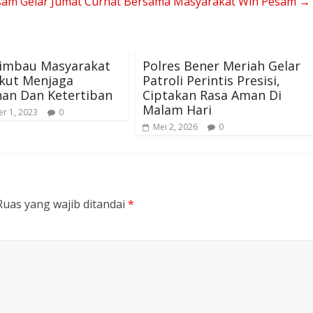
sam Gelar Jumat Curhat Bersama Masyarakat Wih Pesam
→
Himbau Masyarakat
Polres Bener Meriah Gelar
Ikut Menjaga
Patroli Perintis Presisi,
an Dan Ketertiban
Ciptakan Rasa Aman Di
Malam Hari
r 1, 2023
0
Mei 2, 2026
0
Ruas yang wajib ditandai
*