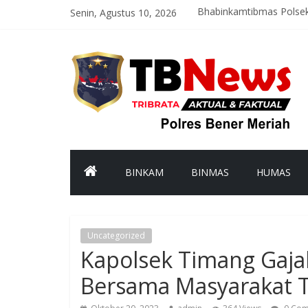
Senin, Agustus 10, 2026
Bhabinkamtibmas Polse
Polres Bener Meriah Tin
Cegah Balap Liar dan Ke
Bujang Beru Gayo 2026 
Polres Bener Meriah Tin
BINKAM
BINMAS
HUMAS
Uncategorized
Kapolsek Timang Gaja
Bersama Masyarakat 