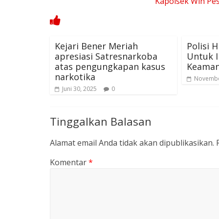
Kapolsek Wih Pe
Kejari Bener Meriah
Polisi 
apresiasi Satresnarkoba
Untuk 
atas pengungkapan kasus
Keaman
narkotika
Novembe
Juni 30, 2025
0
Tinggalkan Balasan
Alamat email Anda tidak akan dipublikasikan.
Komentar
*