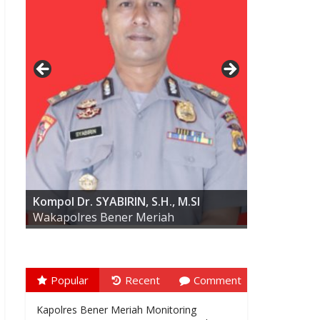
AKBP ARIS CAI DWI SUSANTO S.I.K.,
M.I.K
Kompol Dr. SYABIRIN, S.H., M.SI
Wakapolres Bener Meriah
Popular
Recent
Comment
Kapolres Bener Meriah Monitoring