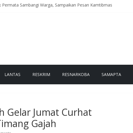
k Permata Sambangi Warga, Sampaikan Pesan Kamtibmas
gkatkan Patroli Malam, Pastikan Kamtibmas Tetap Kondusif
celakaan, Satlantas Polres Bener Meriah Intensifkan Patroli Malam
Resmi Dinobatkan, Generasi Muda Jadi Garda Budaya Bener Meriah
gkatkan Patroli KRYD, Jaga Kamtibmas Tetap Kondusif
LANTAS
RESKRIM
RESNARKOBA
SAMAPTA
h Gelar Jumat Curhat
Timang Gajah