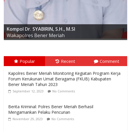
AKBP ARIS CAI DWI SUSANTO S.I.K., M.I.K
Kompol Dr. SYABIRIN, S.H., M.SI
Kapolres Bener Meriah
Wakapolres Bener Meriah
Popular
Recent
Comment
Kapolres Bener Meriah Monitoring Kegiatan Program Kerja
Forum Kerukunan Umat Beragama (FKUB) Kabupaten
Bener Meriah Tahun 2023
September 12, 2023
No Comments
Berita Kriminal: Polres Bener Meriah Berhasil
Mengamankan Pelaku Pencurian
November 29, 2023
No Comments