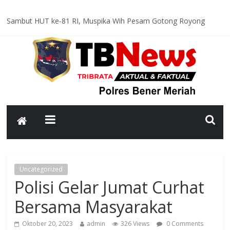
Sambut HUT ke-81 RI, Muspika Wih Pesam Gotong Royong
Bersihkan Lapangan Pante Raya
Optimal dan Humanis, Ditsamapta Polda Aceh Supervisi
Kesiapsiagaan Dalmas Polres Bener Meriah
Polsek Bandar Gelar Patroli Rutin, Sampaikan Pesan Kamtibmas
kepada Warga
Polsek Pintu Rime Gayo Pantau Kondisi Warga di Hunian
Sementara
Bhabinkamtibmas Polsek Permata Sambangi Warga, Sampaikan
Pesan Kamtibmas
Uncategorized
Polisi Gelar Jumat Curhat
Bersama Masyarakat
Oktober 20, 2023
admin
326 Views
0 Comments