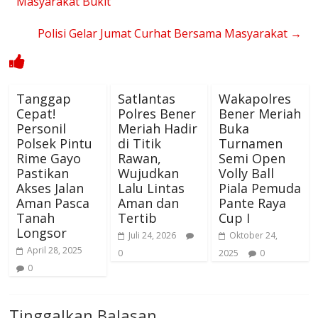
Masyarakat Bukit
Polisi Gelar Jumat Curhat Bersama Masyarakat
→
Tanggap
Satlantas
Wakapolres
Cepat!
Polres Bener
Bener Meriah
Personil
Meriah Hadir
Buka
Polsek Pintu
di Titik
Turnamen
Rime Gayo
Rawan,
Semi Open
Pastikan
Wujudkan
Volly Ball
Akses Jalan
Lalu Lintas
Piala Pemuda
Aman Pasca
Aman dan
Pante Raya
Tanah
Tertib
Cup I
Longsor
Juli 24, 2026
Oktober 24,
April 28, 2025
0
2025
0
0
Tinggalkan Balasan