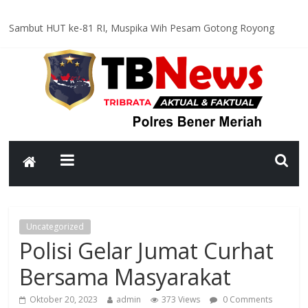
Sambut HUT ke-81 RI, Muspika Wih Pesam Gotong Royong
Bersihkan Lapangan Pante Raya
Optimal dan Humanis, Ditsamapta Polda Aceh Supervisi
Kesiapsiagaan Dalmas Polres Bener Meriah
Polsek Bandar Gelar Patroli Rutin, Sampaikan Pesan Kamtibmas
kepada Warga
Polsek Pintu Rime Gayo Pantau Kondisi Warga di Hunian
Sementara
Bhabinkamtibmas Polsek Permata Sambangi Warga, Sampaikan
Pesan Kamtibmas
Uncategorized
Polisi Gelar Jumat Curhat
Bersama Masyarakat
Oktober 20, 2023
admin
373 Views
0 Comments