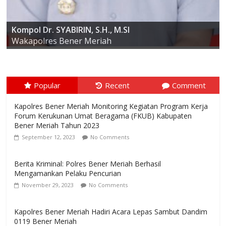
AKBP ARIS CAI DWI SUSANTO S.I.K., M.I.K
Kompol Dr. SYABIRIN, S.H., M.SI
Kapolres Bener Meriah
Wakapolres Bener Meriah
Popular
Recent
Comment
Kapolres Bener Meriah Monitoring Kegiatan Program Kerja
Forum Kerukunan Umat Beragama (FKUB) Kabupaten
Bener Meriah Tahun 2023
September 12, 2023
No Comments
Berita Kriminal: Polres Bener Meriah Berhasil
Mengamankan Pelaku Pencurian
November 29, 2023
No Comments
Kapolres Bener Meriah Hadiri Acara Lepas Sambut Dandim
0119 Bener Meriah