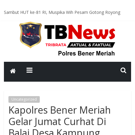
Sambut HUT ke-81 RI, Muspika Wih Pesam Gotong Royong
Bersihkan Lapangan Pante Raya
Optimal dan Humanis, Ditsamapta Polda Aceh Supervisi
Kesiapsiagaan Dalmas Polres Bener Meriah
Polsek Bandar Gelar Patroli Rutin, Sampaikan Pesan Kamtibmas
kepada Warga
Polsek Pintu Rime Gayo Pantau Kondisi Warga di Hunian
Sementara
Bhabinkamtibmas Polsek Permata Sambangi Warga, Sampaikan
Pesan Kamtibmas
Uncategorized
Kapolres Bener Meriah
Gelar Jumat Curhat Di
Balai Desa Kampung