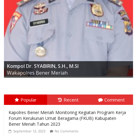
AKBP ARIS CAI DWI SUSANTO S.I.K., M.I.K
Kompol Dr. SYABIRIN, S.H., M.SI
Kapolres Bener Meriah
Wakapolres Bener Meriah
Popular
Recent
Comment
Kapolres Bener Meriah Monitoring Kegiatan Program Kerja
Forum Kerukunan Umat Beragama (FKUB) Kabupaten
Bener Meriah Tahun 2023
September 12, 2023
No Comments