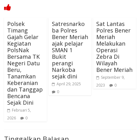
Polsek
Satresnarko
Sat Lantas
Timang
ba Polres
Polres Bener
Gajah Gelar
Bener Meriah
Meriah
Kegiatan
ajak pelajar
Melakukan
PolsNak
SMAN 1
Operasi
Bersama TK
Bukit
Zebra Di
Negeri Datu
perangi
Wilayah
Beru,
Narkoba
Bener Meriah
Tanamkan
sejak dini
September 9,
Keberanian
April 29, 2025
2023
0
dan Tanggap
0
Bencana
Sejak Dini
Februari 5,
2026
0
Tinggalkan Balasan