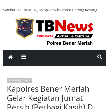
Sambut HUT ke-81 RI, Muspika Wih Pesam Gotong Royong
Bersihkan Lapangan Pante Raya
Optimal dan Humanis, Ditsamapta Polda Aceh Supervisi
Kesiapsiagaan Dalmas Polres Bener Meriah
Polsek Bandar Gelar Patroli Rutin, Sampaikan Pesan Kamtibmas
kepada Warga
Polsek Pintu Rime Gayo Pantau Kondisi Warga di Hunian
Sementara
Bhabinkamtibmas Polsek Permata Sambangi Warga, Sampaikan
Pesan Kamtibmas
Uncategorized
Kapolres Bener Meriah
Gelar Kegiatan Jumat
Bersih (Berbagi Kasih) Di