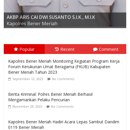
AKBP ARIS CAI DWI SUSANTO S.I.K., M.I.K
Kompol Dr. SYABIRIN, S.H., M.SI
Kapolres Bener Meriah
Popular
Recent
Comment
Kapolres Bener Meriah Monitoring Kegiatan Program Kerja
Forum Kerukunan Umat Beragama (FKUB) Kabupaten
Bener Meriah Tahun 2023
September 12, 2023
No Comments
Berita Kriminal: Polres Bener Meriah Berhasil
Mengamankan Pelaku Pencurian
November 29, 2023
No Comments
Kapolres Bener Meriah Hadiri Acara Lepas Sambut Dandim
0119 Bener Meriah