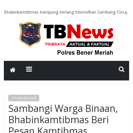
Bhabinkamtibmas Kampung Kerlang Intensifkan Sambang Desa,
Ajak Warga Tingkatkan Kewaspadaan dan Jaga Kamtibmas
Polsek Bandar Gelar Bakti Sosial Sambut HUT ke-81
Kemerdekaan RI, Bersihkan Meunasah An-Nur Bersama Warga
Satlantas Polres Bener Meriah Intensifkan Patroli Malam, Cegah
Balap Liar dan Tekan Angka Kecelakaan
Asah Kemampuan Personel, Polres Bener Meriah Gelar Latihan
Dalmas Tingkatkan Kesiapsiagaan Hadapi Gangguan Kamtibmas
Patroli Malam Polsek Wih Pesam Intensifkan Antisipasi
Guantibmas, Warga Diimbau Jaga Keamanan Bersama
Uncategorized
Sambangi Warga Binaan,
Bhabinkamtibmas Beri
Pesan Kamtibmas