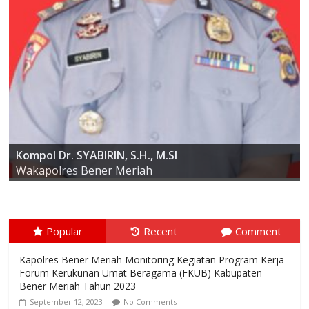
AKBP ARIS CAI DWI SUSANTO S.I.K., M.I.K
Kompol Dr. SYABIRIN, S.H., M.SI
Wakapolres Bener Meriah
Popular
Recent
Comment
Kapolres Bener Meriah Monitoring Kegiatan Program Kerja
Forum Kerukunan Umat Beragama (FKUB) Kabupaten
Bener Meriah Tahun 2023
September 12, 2023
No Comments