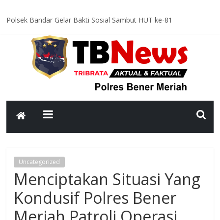
Polsek Bandar Gelar Bakti Sosial Sambut HUT ke-81
Kemerdekaan RI, Bersihkan Meunasah An-Nur Bersama Warga
Satlantas Polres Bener Meriah Intensifkan Patroli Malam, Cegah
Balap Liar dan Tekan Angka Kecelakaan
Asah Kemampuan Personel, Polres Bener Meriah Gelar Latihan
Dalmas Tingkatkan Kesiapsiagaan Hadapi Gangguan Kamtibmas
Patroli Malam Polsek Wih Pesam Intensifkan Antisipasi
Guantibmas, Warga Diimbau Jaga Keamanan Bersama
Bhabinkamtibmas Kampung Kerlang Intensifkan Sambang Desa,
Ajak Warga Tingkatkan Kewaspadaan dan Jaga Kamtibmas
Uncategorized
Menciptakan Situasi Yang
Kondusif Polres Bener
Meriah Patroli Operasi