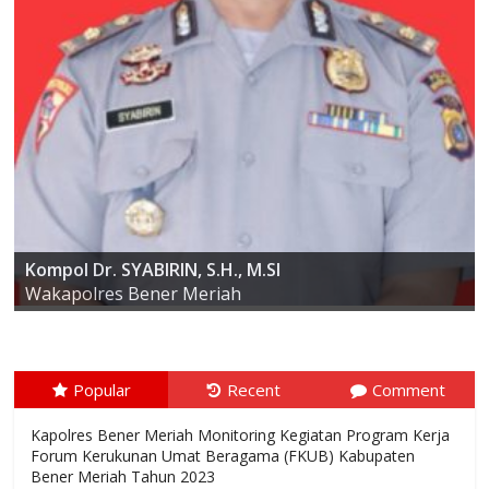
AKBP ARIS CAI DWI SUSANTO S.I.K., M.I.K
Kompol Dr. SYABIRIN, S.H., M.SI
Kapolres Bener Meriah
Wakapolres Bener Meriah
Popular
Recent
Comment
Kapolres Bener Meriah Monitoring Kegiatan Program Kerja
Forum Kerukunan Umat Beragama (FKUB) Kabupaten
Bener Meriah Tahun 2023