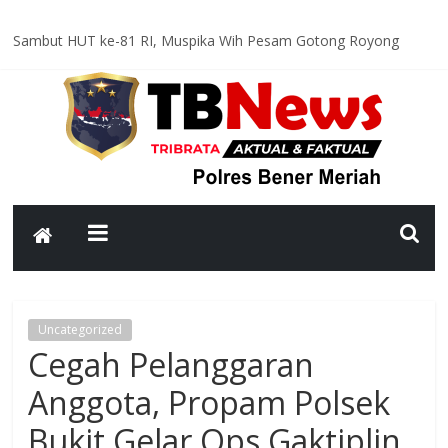
Sambut HUT ke-81 RI, Muspika Wih Pesam Gotong Royong
Bersihkan Lapangan Pante Raya
Optimal dan Humanis, Ditsamapta Polda Aceh Supervisi
Kesiapsiagaan Dalmas Polres Bener Meriah
Polsek Bandar Gelar Patroli Rutin, Sampaikan Pesan Kamtibmas
kepada Warga
Polsek Pintu Rime Gayo Pantau Kondisi Warga di Hunian
Sementara
Bhabinkamtibmas Polsek Permata Sambangi Warga, Sampaikan
Pesan Kamtibmas
Uncategorized
Cegah Pelanggaran
Anggota, Propam Polsek
Bukit Gelar Ops Gaktiplin