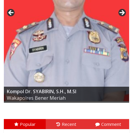
AKBP ARIS CAI DWI SUSANTO S.I.K., M.I.K
Kompol Dr. SYABIRIN, S.H., M.SI
Kapolres Bener Meriah
Wakapolres Bener Meriah
Popular
Recent
Comment